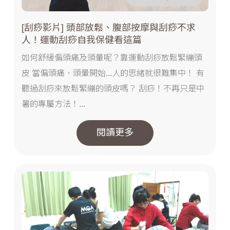
[刮痧影片] 頭部放鬆、腹部按摩與刮痧不求
人！運動刮痧自我保健看這篇
如何舒緩偏頭痛及頭暈呢？靠運動刮痧放鬆緊繃頭
皮 當偏頭痛、頭暈開始...人的思緒就很難集中！ 有
聽過刮痧來放鬆緊繃的頭皮嗎？ 刮痧！不再只是中
暑的專屬方法！...
閱讀更多