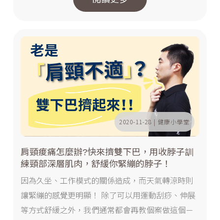
2020-11-28 | 健康小學堂
肩頸痠痛怎麼辦?快來擠雙下巴，用收脖子訓
練頸部深層肌肉，舒緩你緊繃的脖子！
因為久坐、工作模式的關係造成，而天氣轉涼時則
讓緊繃的感覺更明顯！ 除了可以用運動刮痧、伸展
等方式舒緩之外，我們通常都會再教個案做這個－