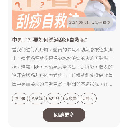
2024-06-14 | 刮痧幸福學
中暑了?! 要如何透過刮痧自救呢?
當我們進行刮痧時，體內的濕氣和熱氣會被逐步排
出，這個過程就像是把被冰水澆熄的火焰再點燃一
樣，煙霧四起，水蒸氣大量排出。刮痧後，體表的
冷汗會透過刮痧的方式排出，這樣就能夠徹底改善
因中暑而帶來的口乾舌燥、胸悶等不適狀況。在這
個全球暖化的時代，中暑已經成為常態，掌握自救
#中暑
#冷氣
#刮痧
#頭暈
#夏天
的技能變得尤為重要。...
閱讀更多