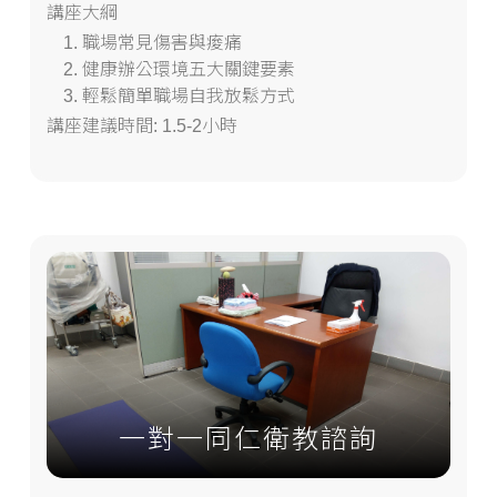
講座大綱
職場常見傷害與痠痛
健康辦公環境五大關鍵要素
輕鬆簡單職場自我放鬆方式
講座建議時間: 1.5-2小時
一對一同仁衛教諮詢