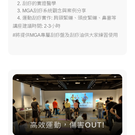
刮痧的實證醫學
MGA刮痧系統觀念與案例分享
運動刮痧實作: 肩頸緊繃、頭皮緊繃、鼻塞等
講座建議時間: 2-3小時
#將提供MGA專屬刮痧盤及刮痧油供大家練習使用
高效運動，傷害OUT!