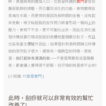
時，食道與胃的連接入口，也就是所謂的
賁門
會受到
腹部肌群的擠壓，而引響到消化的功能，食物變得容
易堵在半路，而更慘的是因為長時間的坐著，沒有起
來走動，椅子給屁股的反作用力將會形成一個向上的
壓力，食物下不去，更不可能吐出來，因此在消化過
程中應該要打嗝或放屁的氣體就整個脹在肚子，而且
也容易產生
便秘
?! 因此，如果是針對長時間辦公所導
致的突然肚子很大，通常有一個典型的特徵，那就
是，
拍打起來有滿滿的氣
~~~不管是胃脹氣或是腸脹
氣，都會讓人覺得很不舒服，但可憐的就是排不出來!
(小知識:
什麼是賁門
)
此時，刮痧就可以非常有效的幫忙
改善了!