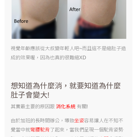
視覺年齡應該從大叔變年輕人吧~而且這不是縮肚子造
成的效果喔，因為也真的很難縮XD
想知道為什麼消，就要知道為什麼
肚子會變大!
其實最主要的原因跟
消化系統
有關!
由於加班的長時間辦公，導致
坐姿
容易讓人在不知不
覺當中就
彎腰駝背
了起來，當我們呈現一個駝背姿勢