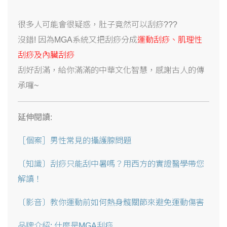
很多人可能會很疑惑，肚子竟然可以刮痧???
沒錯! 因為MGA系統又把刮痧分成
運動刮痧、肌理性
刮痧及內臟刮痧
刮好刮滿，給你滿滿的中華文化智慧，感謝古人的傳
承囉~
延伸閱讀:
［個案］男性常見的攝護腺問題
〔知識〕刮痧只能刮中暑嗎？用西方的實證醫學帶您
解讀！
〔影音〕教你運動前如何熱身髖關節來避免運動傷害
品牌介紹: 什麼是MGA刮痧