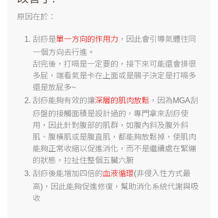
原因在於：
刮痧是
單一方向的作用力
，因此會引導氣體往同
一個方向去行進。
刮完後，打嗝是一定要的，接下來可能還會排很
多屁，端看氣是卡在上面或是腸子決定是打嗝多
還是放屁多~
刮痧能夠有效的讓
深層的肌肉放鬆
，因為MGA刮
痧盤的接觸面積是設計過的，專門拿來刮痧使
用，因此針對腹部的肌群，如腹內斜及腹外斜
肌、腹橫肌或是腹直肌，都能夠放鬆掉，使肌肉
能夠正常收縮以促進消化，而不是繼續處在緊繃
的狀態，拉扯住整個五臟六腑
刮痧後能增加四倍的
血液循環
(非侵入性方式最
高)，因此能夠促進修復，幫助消化系統代謝與吸
收