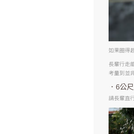
如果圈得
長輩行走
考量到並
．6公
請長輩直行