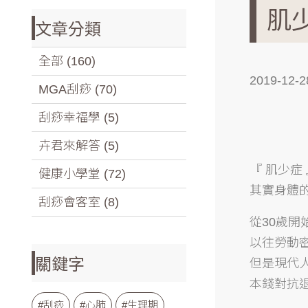
肌
文章分類
全部 (160)
2019-12-2
MGA刮痧 (70)
刮痧幸福學 (5)
卉君來解答 (5)
『 肌少症
健康小學堂 (72)
其實身體
刮痧會客室 (8)
從30歲開
以往勞動
關鍵字
但是現代人
本錢對抗
#刮痧
#心肺
#生理期