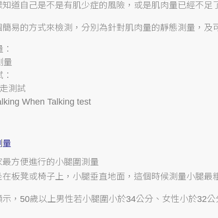
樣知道自己是不是有肌少症的風險，或是肌肉量已經不足
個簡易的方式來檢測，分別為針對肌肉量的靜態測量，及
量：
測量
試：
行走測試
lking When Talking test
測量
家最方便進行的小腿圍測量
坐在板凳或椅子上，小腿垂直地面，這個時候測量小腿最
示，50歲以上男性若小腿圍小於34公分、女性小於32