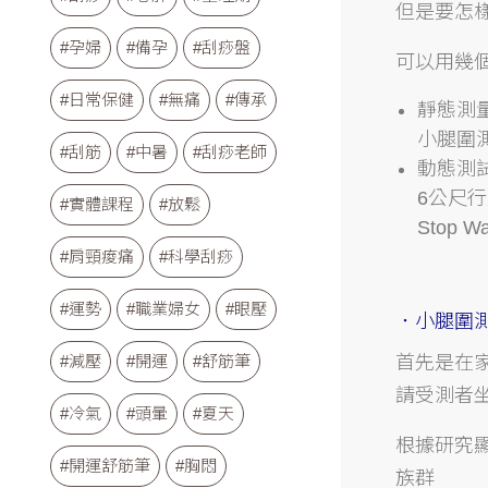
但是要怎
#孕婦
#備孕
#刮痧盤
可以用幾
#日常保健
#無痛
#傳承
靜態測
小腿圍
#刮筋
#中暑
#刮痧老師
動態測
6公尺
#實體課程
#放鬆
Stop Wa
#肩頸痠痛
#科學刮痧
#運勢
#職業婦女
#眼壓
．小腿圍
#減壓
#開運
#舒筋筆
首先是在
請受測者
#冷氣
#頭暈
#夏天
根據研究顯
#開運舒筋筆
#胸悶
族群