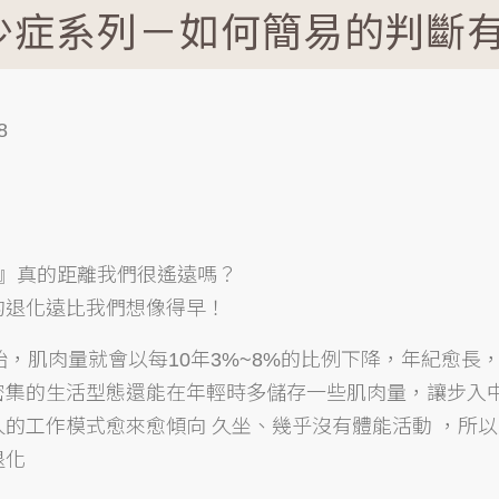
少症系列－如何簡易的判斷
8
 』真的距離我們很遙遠嗎？
的退化遠比我們想像得早！
始，肌肉量就會以每10年3%~8%的比例下降，年紀愈長
密集的生活型態還能在年輕時多儲存一些肌肉量，讓步入
的工作模式愈來愈傾向 久坐、幾乎沒有體能活動 ，所以
退化