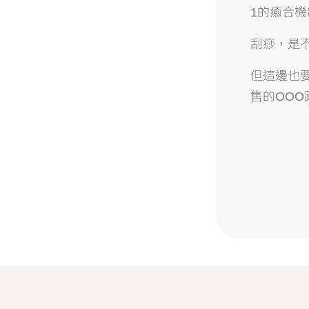
1的癒合
刮痧，是
但這邊也
售的OO