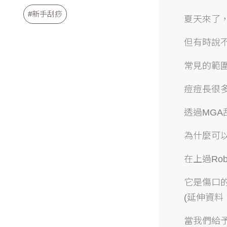
#新手刮痧
夏天來了
但有時說
常見的範
痘痘長很
透過MG
為什麼可
在上過Ro
它是傷口
(延伸資料
當我們給予