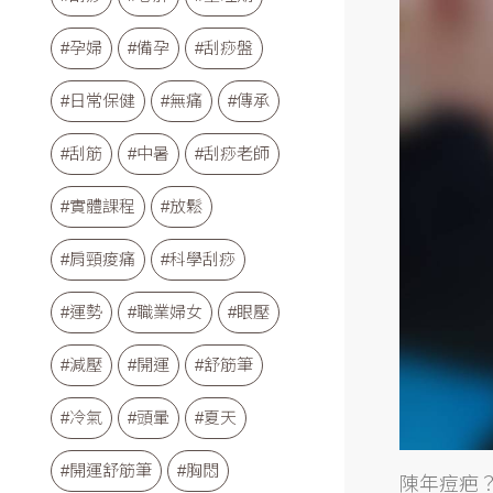
#孕婦
#備孕
#刮痧盤
#日常保健
#無痛
#傳承
#刮筋
#中暑
#刮痧老師
#實體課程
#放鬆
#肩頸痠痛
#科學刮痧
#運勢
#職業婦女
#眼壓
#減壓
#開運
#舒筋筆
#冷氣
#頭暈
#夏天
#開運舒筋筆
#胸悶
陳年
痘疤