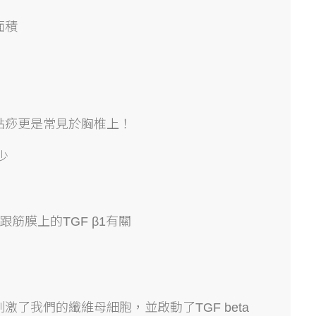
面積
點痧更是常見於胸椎上！
少
跟筋膜上的TGF β1有關
了我們的纖維母細胞，並啟動了TGF beta