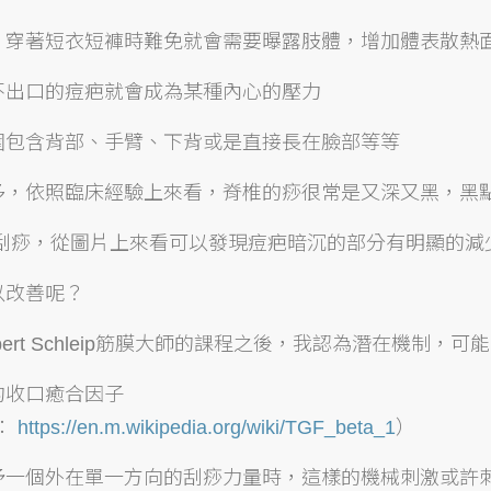
，穿著短衣短褲時難免就會需要曝露肢體，增加體表散熱
不出口的痘疤就會成為某種內心的壓力
圍包含背部、手臂、下背或是直接長在臉部等等
多
，依照臨床經驗上來看，脊椎的痧很常是又深又黑，黑
A刮痧，從圖片上來看可以發現痘疤暗沉的部分有明顯的減
以改善呢？
bert Schleip筋膜大師的課程之後，我認為潛在機制，可能
的收口癒合因子
：
https://en.m.wikipedia.org/wiki/TGF_beta_1
）
一個外在單一方向的刮痧力量時，這樣的機械刺激或許刺激