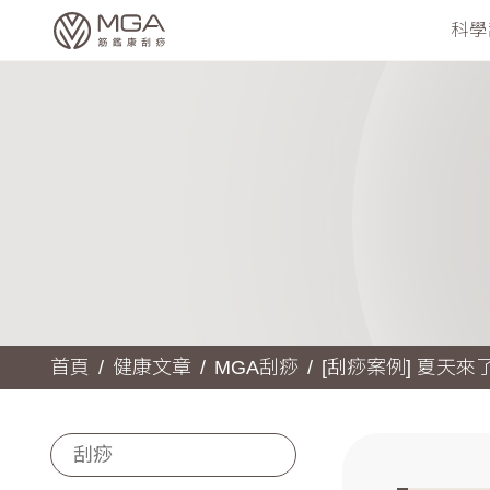
科學
首頁
健康文章
MGA刮痧
[刮痧案例] 夏天