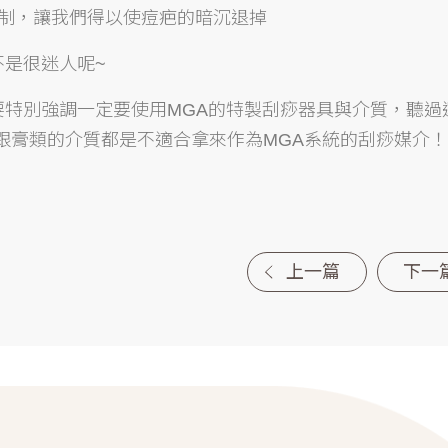
機制，讓我們得以使痘疤的暗沉退掉
不是很迷人呢~
要特別強調一定要使用MGA的特製刮痧器具與介質，聽過
O跟膏類的介質都是不適合拿來作為MGA系統的刮痧媒介！
上一篇
下一