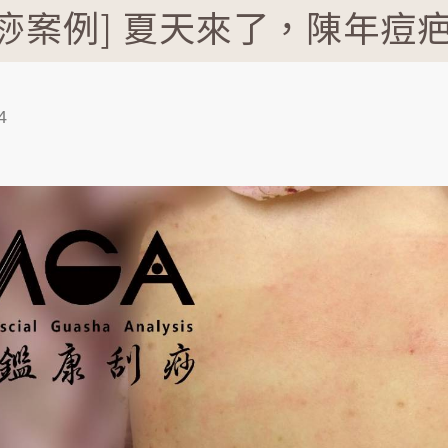
刮痧案例] 夏天來了，陳年痘
4