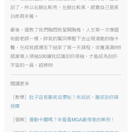
刮了，所以右臉比較亮，左臉比較黑，感覺自己是黑
白郎君來著。
最後，還教了我們胸悶救星開胸椎，人生第一次像國
術館老師一樣，帥氣的幫同學壓下去出現清脆的咖卡
聲，在成就感爆澎下結束了第一天課程，收獲滿滿
!!!!!!
感謝華人領袖
100
讓我認識刮痧領袖，才能成為刮痧
宇宙的一員，超棒
!!!!
閱讀更多
［教學］
肚子容易脹氣或便秘？來試試，腹部刮痧與
按摩
［個案］
運動卡關嗎？來看看MGA最得意的案例！