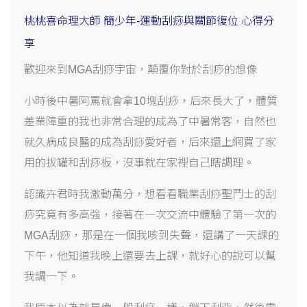
桃桃喜命理大師 簡少年-運動刮痧與關節復位 心得分
享
歡迎來到
MGA
刮痧宇宙，顛覆你對於刮痧的想像
小時後中暑阿罵就會拿
10
塊刮痧，后來長大了，體質
差業障重的我也非常合理的成為了中暑常客，自然也
就久病成良醫的成為刮痧愛好者，后來還上網買了家
用的拔罐和刮痧板，沒事就在家裡自己瞎調理。
認識卉君時我激動萬分，想看看職業刮痧聖鬥士的刮
痧究竟有多高強，接著在一次交流中體驗了第一次的
MGA
刮痧，那是在一個我咳到失聲，還講了一天課的
下午，他知道我晚上還要去上課，就好心的說可以幫
我調一下。