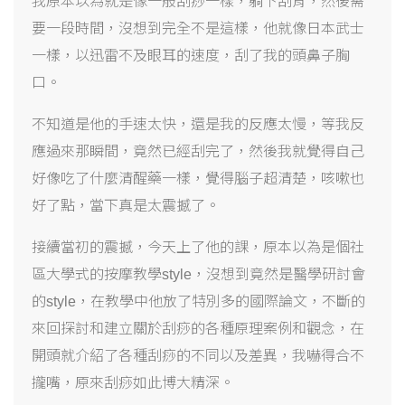
我原本以為就是像一般刮痧一樣，躺下刮背，然後需
要一段時間，沒想到完全不是這樣，他就像日本武士
一樣，以迅雷不及眼耳的速度，刮了我的頭鼻子胸
口。
不知道是他的手速太快，還是我的反應太慢，等我反
應過來那瞬間，竟然已經刮完了，然後我就覺得自己
好像吃了什麼清醒藥一樣，覺得腦子超清楚，咳嗽也
好了點，當下真是太震撼了。
接續當初的震撼，今天上了他的課，原本以為是個社
區大學式的按摩教學
style
，沒想到竟然是醫學研討會
的
style
，在教學中他放了特別多的國際論文，不斷的
來回探討和建立關於刮痧的各種原理案例和觀念，在
開頭就介紹了各種刮痧的不同以及差異，我嚇得合不
攏嘴，原來刮痧如此博大精深。