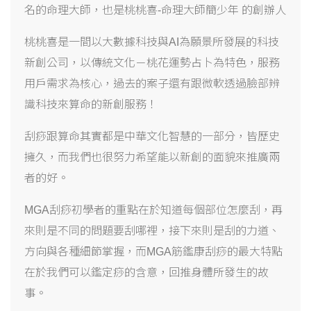
名的命理大師，也是
桃桃喜
-
命理大師簡少年
的創辦人
桃桃喜是一間以大數據科技與
AI
為願景所發展的科技
新創公司，以傳統文化－桃花運勢占卜為特色，服務
用戶需求為核心，過去的案子還有跟微軟透過臉部辨
識科技來算命的新創服務！
刮痧跟算命其實都是中華文化智慧的一部分，皆歷史
擁久，而我們也很努力希望能以新創的面貌來推廣兩
者的好。
MGA
刮痧初學者的重點在於知道每個部位怎麼刮，再
來則是不同的問題要刮哪裡，接下來則是刮的力道、
方向與各種細節掌握，而
MGA
筋鑑康刮痧的最大特點
在於我們可以
鑑定
痧的含意，回推身體所發生的故
事。