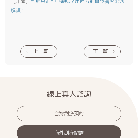
［知識］
刮痧只能刮中暑嗎？用西方的實證醫學帶您
解讀！
上一篇
下一篇
線上真人諮詢
台灣刮痧預約
海外刮痧諮詢