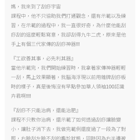
媽，我來到了刮痧宇宙
課程中，他不只協助我們打通觀念，還有示範以及練
習，在示範的過程中，我一直很好奇，為什麼他能刮
痧刮的這麼輕鬆寫意，我卻刮得九牛二虎，原來是他
手上有個三代家傳的刮痧神器
!!!
『工欲善其事，必先利其器』
當他示範完，我們開始練習時，我拿著家傳神器輕輕
一刮，馬上效果顯著，我腦海浮現以前用雜牌刮痧板
時的樣子，真是後悔沒有早點參加華人領袖
100
認識
卉君啊
!!!!
『刮痧不只能治病，還能治肥』
課程不只教你治病，還示範了如何透過刮痧讓臉變
小，讓肚子消下去，我做完範例還度過了一段為了對
照，右臉刮左臉不刮的尷尬狀態，同時因為右半邊被