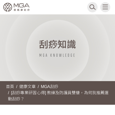
刮痧知識
MGA KNOWLEDGE
首頁
健康文章
MGA刮痧
[刮痧專業研習心得] 教練及防護員雙棲，為何我推薦運
動刮痧？