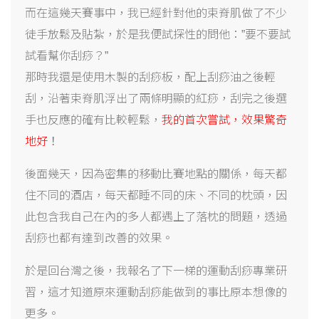
而在這幾天賽事中，我已經針對他的束脊肌做了不少
徒手放鬆及貼紮，於是我便試探性的問他：”要不要試
試看幫你刮痧？”
那時我還是使用木製的刮痧板，配上刮痧油之後輕
刮，沿著束脊肌浮出了兩條明顯的紅痧，刮完之後選
手也反應的確有比較輕鬆，
我的首次嘗試，效果驚奇
地好
！
後面幾天，因為密集的移動比賽地點的關係，每天都
住不同的酒店，每天都睡不同的床、不同的枕頭，因
此包含我自己在內的多人都遇上了落枕的問題，透過
刮痧也都有達到改善的效果。
於是回台灣之後，我報名了下一梯的運動刮痧專業研
習，這才知道原來運動刮痧能做到的事比原本想像的
更多。