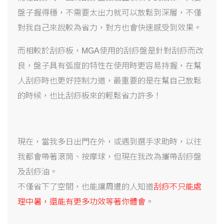
盤子握得穩，不需要太出力就可以放鬆到深層，不僅
對我自己來說較為省力，對方也會快速感受到效果。
而相較於刮痧板，MGA使用的刮痧盤是針對刮痧而改
良，盤子具有弧度的特性在使用時更容易持握，在幫
人刮痧時也更好控制力道，最重要的是在幫自己放鬆
的時候，也比刮痧板來的輕鬆省力許多！
現在，當我多日出門在外，或遇到選手求助時，以往
我都會帶著滾筒、按摩球，但現在我改為攜帶刮痧盤
及刮痧油。
不僅省下了空間，也能讓周遭的人知道
刮痧不只能處
理中暑，還能有更多功效等著你體會
。