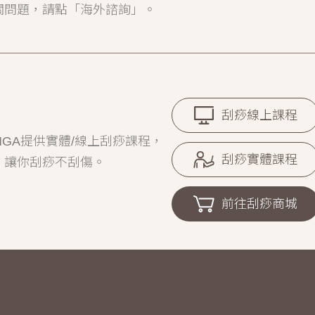
關問題，請點「海外諮詢」。
刮痧線上課程
GA提供實體/線上刮痧課程，
刮痧實體課程
，讓你刮痧不刮傷。
前往刮痧商城