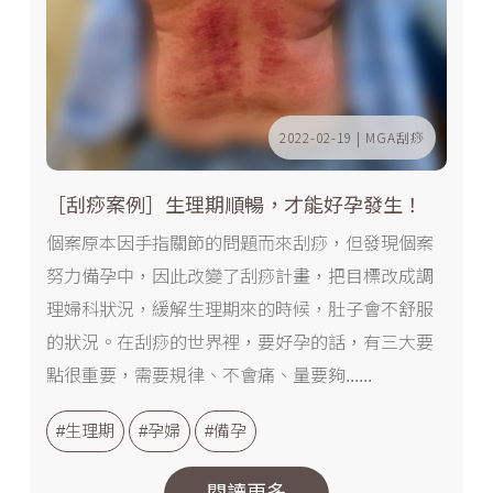
2022-02-19 | MGA刮痧
［刮痧案例］生理期順暢，才能好孕發生！
個案原本因手指關節的問題而來刮痧，但發現個案
努力備孕中，因此改變了刮痧計畫，把目標改成調
理婦科狀況，緩解生理期來的時候，肚子會不舒服
的狀況。在刮痧的世界裡，要好孕的話，有三大要
點很重要，需要規律、不會痛、量要夠......
#生理期
#孕婦
#備孕