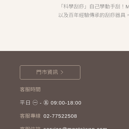
「科學刮痧」自己學動手刮！M
以及百年經驗傳承的刮痧器具
門市資訊
客服時間
平日 ㊀ - ㊄ 09:00-18:00
客服專線
02-77522508