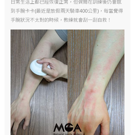
日常生活上都已經恢復正常，但偶爾在訓練後仍會感
到手腕卡卡(最近是放假兩天騎車400公里)，每當覺得
手腕狀況不太對的時候，教練就會刮一刮自救！