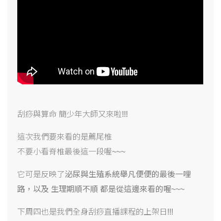
刮痧與算命 簡少年大師又來啦!!!
這次我們要來看的是薦尾椎
不要小看脊椎最後這一段喔~~~
它可是反映了
泌尿與生殖系統舉凡便便的最後一哩
路，以及 生理期順不順 都是從這邊來看的喔
~~~
下周四也是我們全身刮痧直播課程的上架日!!!