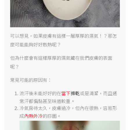
可以想見，如果皮膚有這樣一層厚厚的濕氣！？那怎
麼可能能夠好好散熱呢？
但為什麼會有這樣厚厚的濕氣藏在我們皮膚的表面
呢？
常見可能的原因有：
流汗後未能好好的在
當下
擦乾
或是清潔，而且通
常汗都偏黏甚至味道較重。
冷氣房待太久，皮膚過冷，但內在很熱，容易形
成
內熱外冷
的痧圖。