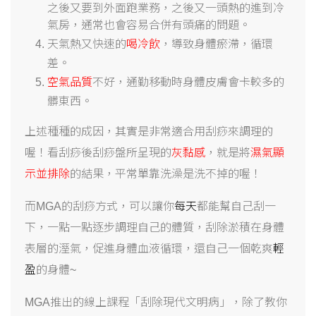
之後又要到外面跑業務，之後又一頭熱的進到冷
氣房，通常也會容易合併有頭痛的問題。
天氣熱又快速的
喝冷飲
，導致身體瘀滯，循環
差。
空氣品質
不好，通勤移動時身體皮膚會卡較多的
髒東西。
上述種種的成因，其實是非常適合用刮痧來調理的
喔！看刮痧後刮痧盤所呈現的
灰黏感
，就是將
濕氣顯
示並排除
的結果，平常單靠洗澡是洗不掉的喔！
而MGA的刮痧方式，可以讓你
每天
都能幫自己刮一
下，一點一點逐步調理自己的體質，刮除淤積在身體
表層的溼氣，促進身體血液循環，還自己一個乾爽
輕
盈
的身體~
MGA推出的線上課程「刮除現代文明病」，除了教你