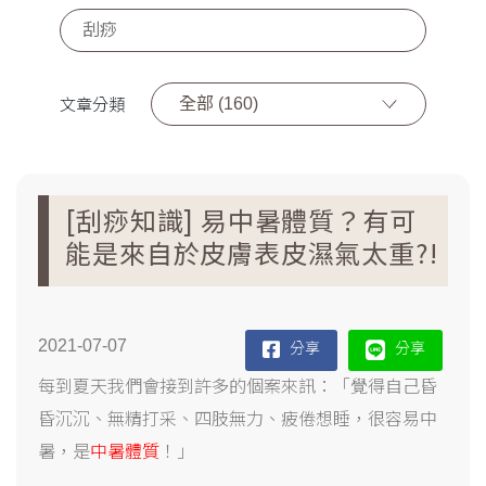
全部 (160)
文章分類
[刮痧知識] 易中暑體質？有可
能是來自於皮膚表皮濕氣太重?!
2021-07-07
分享
分享
每到夏天我們會接到許多的個案來訊：「覺得自己昏
昏沉沉、無精打采、四肢無力、疲倦想睡，很容易中
暑，是
中暑體質
！」