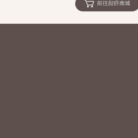
前往刮痧商城