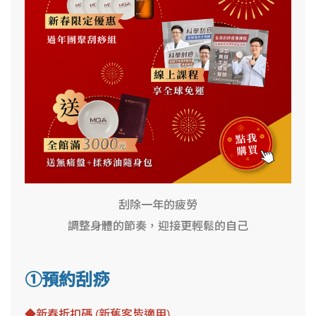
刮除一年的疲勞
調整身體的節奏，迎接更輕鬆的自己
①預約刮痧
◆新春折扣碼 (新舊客皆適用)