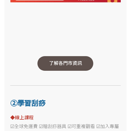
了解各門市資訊
②學習刮痧
◆線上課程
☑全球免運費 ☑贈刮痧器具 ☑可重複觀看 ☑加入專屬