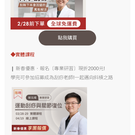
點我購買
◆
實體課程
❙ 新春優惠．報名〔專業研習〕現折2000元!
學完可參加招募成為刮痧老師!一起邁向斜槓之路